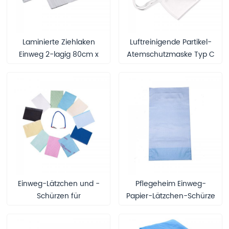
Laminierte Ziehlaken
Luftreinigende Partikel-
Einweg 2-lagig 80cm x
Atemschutzmaske Typ C
210cm
KN95 Maske
Inkontinenzbettschutz
Einweg-Lätzchen und -
Pflegeheim Einweg-
Schürzen für
Papier-Lätzchen-Schürze
Zahnpatienten aus Papier
für Erwachsene