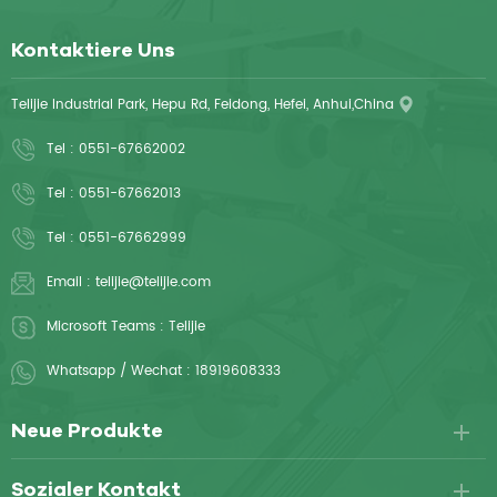
Kontaktiere Uns
Telijie Industrial Park, Hepu Rd, Feidong, Hefei, Anhui,China
Tel :
0551-67662002
Tel :
0551-67662013
Tel :
0551-67662999
Email :
telijie@telijie.com
Microsoft Teams :
Telijie
Whatsapp / Wechat :
18919608333
Neue Produkte
Sozialer Kontakt