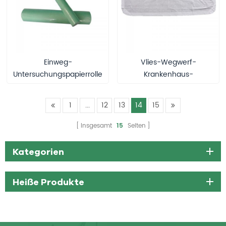
Einweg-
Vlies-Wegwerf-
Untersuchungspapierrolle
Krankenhaus-
angepasstes Bettlaken
mit Gummiband herum
1
...
12
13
14
15
Insgesamt
15
Seiten
Kategorien
Heiße Produkte