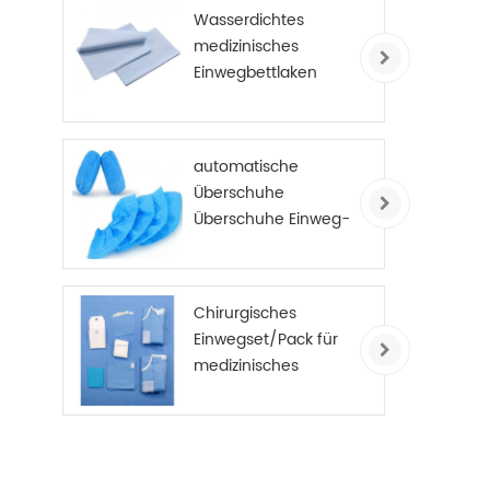
beschichtet
Wasserdichtes
medizinisches
Einwegbettlaken
automatische
Überschuhe
Überschuhe Einweg-
Anti-Rutsch-
Überschuhe Vlies
Chirurgisches
Einwegset/Pack für
medizinisches
Verbrauchsmaterial