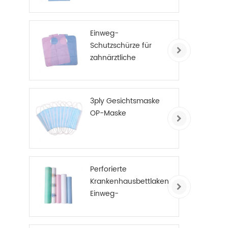
Erwachsene
Einweg-
Schutzschürze für
zahnärztliche
Patienten
3ply Gesichtsmaske
OP-Maske
Perforierte
Krankenhausbettlaken
Einweg-
Untersuchungstisch-
Abdeckungsrolle PE-