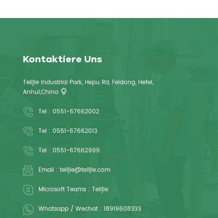
Kontaktiere Uns
Telijie Industrial Park, Hepu Rd, Feidong, Hefei,
Anhui,China
Tel :
0551-67662002
Tel :
0551-67662013
Tel :
0551-67662999
Email :
telijie@telijie.com
Microsoft Teams :
Telijie
Whatsapp / Wechat :
18919608333