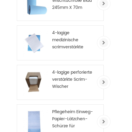
Wischtuchrolle Blau
245mm X 70m
4-lagige
medizinische
scrimverstärkte
Einweg-
Papierhandtücher
4-lagige perforierte
verstärkte Scrim-
Wischer
Pflegeheim Einweg-
Papier-Lätzchen-
Schürze für