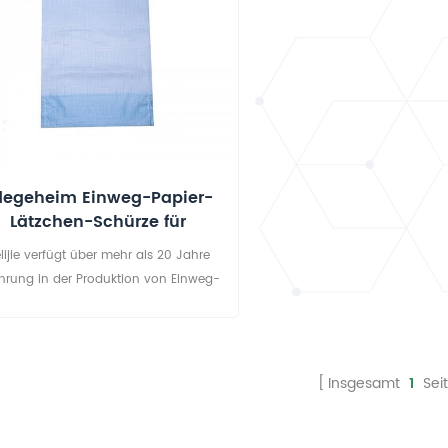
flegeheim Einweg-Papier-
Lätzchen-Schürze für
Erwachsene
lijie verfügt über mehr als 20 Jahre
ahrung in der Produktion von Einweg-
Papierlätzchen. Diese Lätzchen für
chsene entsprechen der europäischen
CE-Norm und dem
alitätsmanagementsystem ISO9001,
Insgesamt
1
Sei
3485. Telijie hat ein ausgezeichnetes R
D-Team und kann verschiedene Stile
passen . Das Hauptmaterial dieses