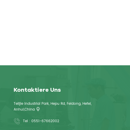
Kontaktiere Uns
Telijie Industrial Park, Hepu Rd, Feidong, Hefei,
Anhui,China
Tel :
0551-67662002