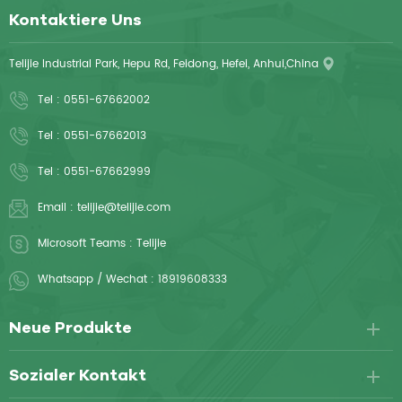
Kontaktiere Uns
Telijie Industrial Park, Hepu Rd, Feidong, Hefei, Anhui,China
Tel :
0551-67662002
Tel :
0551-67662013
Tel :
0551-67662999
Email :
telijie@telijie.com
Microsoft Teams :
Telijie
Whatsapp / Wechat :
18919608333
Neue Produkte
Sozialer Kontakt