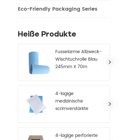
Eco-Friendly Packaging Series
Heiße Produkte
Fusselarme Allzweck-
Wischtuchrolle Blau
245mm X 70m
4-lagige
medizinische
scrimverstärkte
Einweg-
Papierhandtücher
4-lagige perforierte