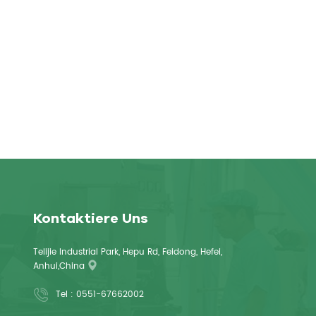
Kontaktiere Uns
Telijie Industrial Park, Hepu Rd, Feidong, Hefei,
Anhui,China
Tel :
0551-67662002