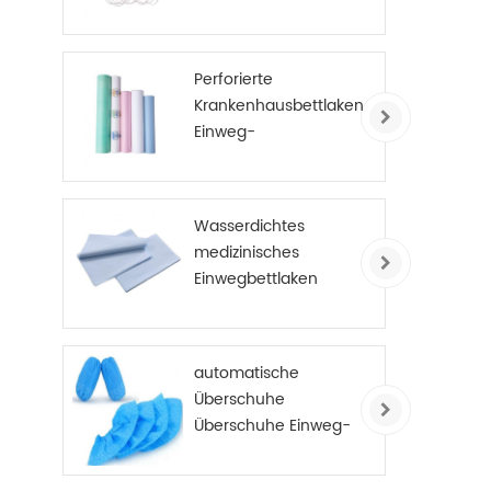
Perforierte
Krankenhausbettlaken
Einweg-
Untersuchungstisch-
Abdeckungsrolle PE-
beschichtet
Wasserdichtes
medizinisches
Einwegbettlaken
automatische
Überschuhe
Überschuhe Einweg-
Anti-Rutsch-
Überschuhe Vlies