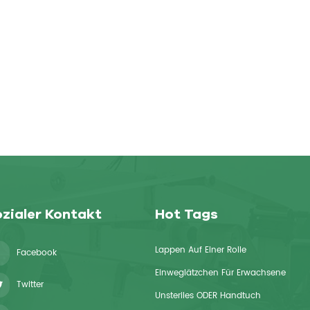
zialer Kontakt
Hot Tags
Lappen Auf Einer Rolle
Facebook
Einweglätzchen Für Erwachsene
Twitter
Unsteriles ODER Handtuch