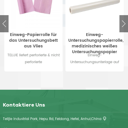
Einweg-Papierrolle für
Einweg-
das Untersuchungsbett
Untersuchungspapierrolle,
aus Vlies
medizinisches weißes
Untersuchungspapier
TELIJIE liefert perforierte & nicht
Einweg-
perforierte
Untersuchungsunterlage auf
Untersuchungsrollen für
Rolle – eine medizinische,
geeignete
weiße
Untersuchungsliegen.
Untersuchungsunterlage,
Erhältlich in verschiedenen
speziell für Krankenhäuser,
Größen und OEM.
Kliniken und
Wellnesseinrichtungen. Diese
Kontaktiere Uns
Einweg-
Untersuchungsunterlage ist
Telijie Industrial Park, Hepu Rd, Feidong, Hefei, Anhui,China
wasserdicht, reißfest und