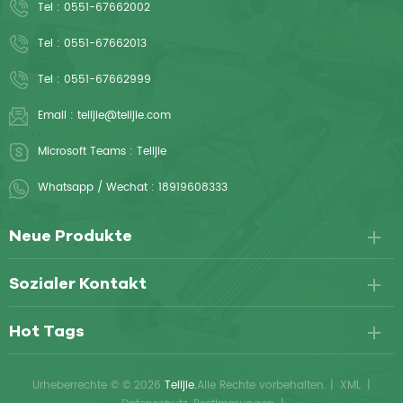
Tel :
0551-67662002
atmungsaktiv, sodass sie für
Patientenkomfort und
Tel :
0551-67662013
verbesserte Hygiene sorgt.
Tel :
0551-67662999
Email :
telijie@telijie.com
Microsoft Teams :
Telijie
Whatsapp / Wechat :
18919608333
Neue Produkte
Sozialer Kontakt
Hot Tags
Urheberrechte © © 2026
Telijie.
Alle Rechte vorbehalten.
|
XML
|