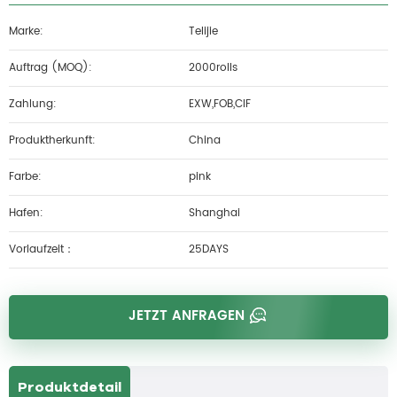
Marke:
Telijie
Auftrag (MOQ):
2000rolls
Zahlung:
EXW,FOB,CIF
Produktherkunft:
China
Farbe:
pink
Hafen:
Shanghai
Vorlaufzeit：
25DAYS
JETZT ANFRAGEN
Produktdetail