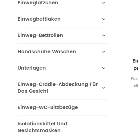
Einweglätzchen
Einwegbettlaken
Einweg-Bettrollen
Handschuhe Waschen
E
Unterlagen
p
Pat
Einweg-Cradle-Abdeckung Für
mit
Das Gesicht
b
Was
Einweg-WC-Sitzbezüge
Haush
Isolationskittel Und
Gesichtsmasken