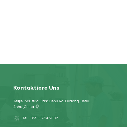
Kontaktiere Uns
Telijie Industrial Park, Hepu Rd, Feidong, Hefei,
Anhui,China
Tel :
0551-67662002