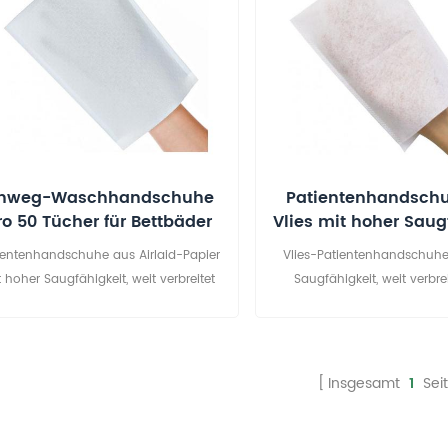
inweg-Waschhandschuhe
Patientenhandsch
ro 50 Tücher für Bettbäder
Vlies mit hoher Saug
und Inkontinenz
ientenhandschuhe aus Airlaid-Papier
Vlies-Patientenhandschuhe
 hoher Saugfähigkeit, weit verbreitet
Saugfähigkeit, weit verbre
eim Aufsaugen und Abwischen von
Aufsaugen und Abwischen 
ser und Öl in Krankenhaus, Industrie,
und Öl in Krankenhaus, Indust
alt und anderen Bereichen, fusselfrei,
und anderen Bereichen, fusse
weich
Insgesamt
1
Sei