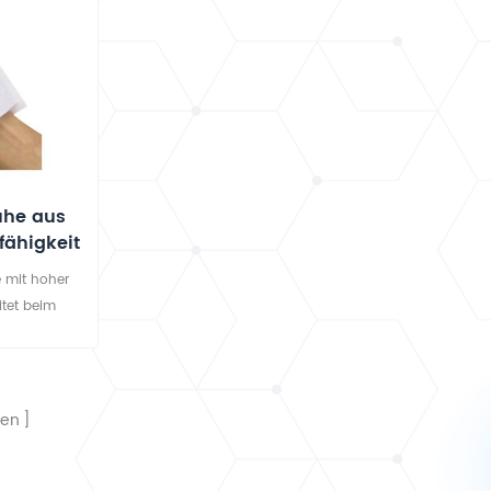
uhe aus
fähigkeit
 mit hoher
itet beim
von Wasser
rie, Haushalt
lfrei, weich
ten