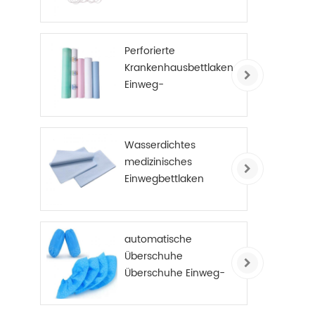
Perforierte
Krankenhausbettlaken
Einweg-
Untersuchungstisch-
Abdeckungsrolle PE-
beschichtet
Wasserdichtes
medizinisches
Einwegbettlaken
automatische
Überschuhe
Überschuhe Einweg-
Anti-Rutsch-
Überschuhe Vlies