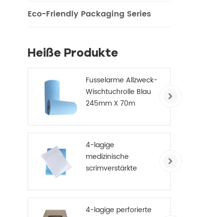
Eco-Friendly Packaging Series
Heiße Produkte
Fusselarme Allzweck-
Wischtuchrolle Blau
245mm X 70m
4-lagige
medizinische
scrimverstärkte
Einweg-
Papierhandtücher
4-lagige perforierte