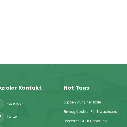
zialer Kontakt
Hot Tags
Lappen Auf Einer Rolle
Facebook
Einweglätzchen Für Erwachsene
Twitter
Unsteriles ODER Handtuch