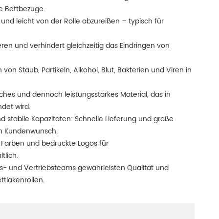
he Bettbezüge.
und leicht von der Rolle abzureißen – typisch für
eren und verhindert gleichzeitig das Eindringen von
von Staub, Partikeln, Alkohol, Blut, Bakterien und Viren in
iches und dennoch leistungsstarkes Material, das in
det wird.
nd stabile Kapazitäten: Schnelle Lieferung und große
ch Kundenwunsch.
Farben und bedruckte Logos für
tlich.
ns- und Vertriebsteams gewährleisten Qualität und
tlakenrollen.