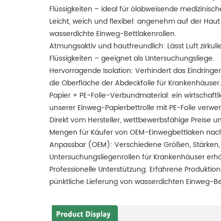
Flüssigkeiten – ideal für ölabweisende medizinisc
Leicht, weich und flexibel: angenehm auf der Haut 
wasserdichte Einweg-Bettlakenrollen.
Atmungsaktiv und hautfreundlich: Lässt Luft zirkuli
Flüssigkeiten – geeignet als Untersuchungsliege.
Hervorragende Isolation: Verhindert das Eindringen 
die Oberfläche der Abdeckfolie für Krankenhäuser.
Papier + PE-Folie-Verbundmaterial: ein wirtschaftl
unserer Einweg-Papierbettrolle mit PE-Folie verwen
Direkt vom Hersteller, wettbewerbsfähige Preise u
Mengen für Käufer von OEM-Einwegbettlaken na
Anpassbar (OEM): Verschiedene Größen, Stärken, 
Untersuchungsliegenrollen für Krankenhäuser erhäl
Professionelle Unterstützung: Erfahrene Produktio
pünktliche Lieferung von wasserdichten Einweg-Bet