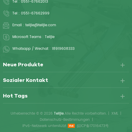
Tel :
0551-67662013
Kliniken und Salons, die
atmungsaktiv und
Tel :
0551-67662999
hygienischen und
komfortabel für Patienten und
umweltfreundlichen Schutz
eignet sich ideal für Kliniken,
Email :
telijie@telijie.com
suchen.
Ultraschallräume und
allgemeine
Microsoft Teams :
Telijie
Untersuchungsliegen.
Whatsapp / Wechat :
18919608333
Neue Produkte
Sozialer Kontakt
Hot Tags
Urheberrechte © © 2026
Telijie.
Alle Rechte vorbehalten.
|
XML
|
Datenschutz-Bestimmungen
|
IPv6-Netzwerk unterstützt
皖ICP备17016473号