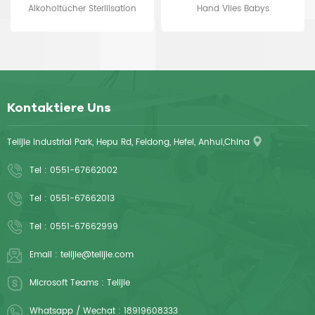
Alkoholtücher Sterilisation
Hand Vlies Babys
Einweg
Wassertücher Einmal nasses
Handtuch
Kontaktiere Uns
Telijie Industrial Park, Hepu Rd, Feidong, Hefei, Anhui,China
Tel :
0551-67662002
Tel :
0551-67662013
Tel :
0551-67662999
Email :
telijie@telijie.com
Microsoft Teams :
Telijie
Whatsapp / Wechat :
18919608333