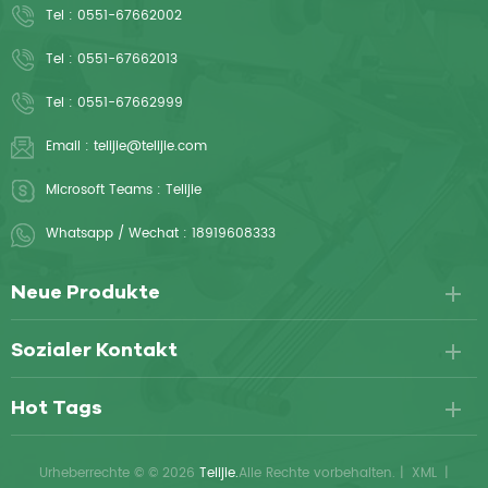
Tel :
0551-67662002
Tel :
0551-67662013
Tel :
0551-67662999
Email :
telijie@telijie.com
Microsoft Teams :
Telijie
Whatsapp / Wechat :
18919608333
Neue Produkte
Sozialer Kontakt
Hot Tags
Urheberrechte © © 2026
Telijie.
Alle Rechte vorbehalten.
|
XML
|