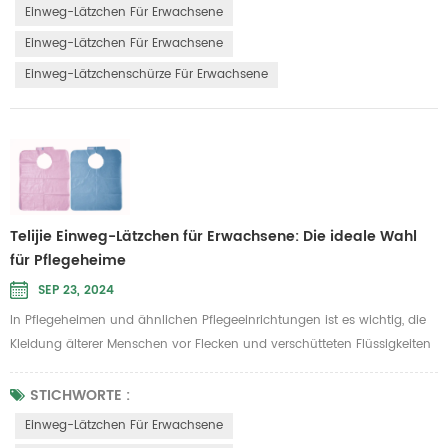
flüssigkeitsabweisende Eigenschaften, was es sowohl umweltfreundlich
Einweg-Lätzchen Für Erwachsene
als auch praktisch macht und zu einem unverzichtbaren Helfer i...
Einweg-Lätzchen Für Erwachsene
Einweg-Lätzchenschürze Für Erwachsene
Telijie Einweg-Lätzchen für Erwachsene: Die ideale Wahl
für Pflegeheime
SEP 23, 2024
In Pflegeheimen und ähnlichen Pflegeeinrichtungen ist es wichtig, die
Kleidung älterer Menschen vor Flecken und verschütteten Flüssigkeiten
zu schützen. Telijie hat ein Einweg-Lätzchen für Erwachsene eingeführt,
das speziell auf diesen Bedarf zugeschnitten ist und aus leichtem und
STICHWORTE :
bequemem Papierfolienmaterial besteht, was es zur idealen Wahl für
Einweg-Lätzchen Für Erwachsene
Pflegeheime macht. Leichtes Design für bequeme Pass...