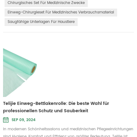
Standards und bietet zahlreiche wesentliche Vorteile, was es zur idealen
Chirurgisches Set Für Medizinische Zwecke
Wahl für Chirurgie-Sets und zugehöriges medizinische...
Einweg-Chirurgieset Für Medizinisches Verbrauchsmaterial
Saugfähige Unterlagen Für Haustiere
Telijie Einweg-Bettlakenrolle: Die beste Wahl für
professionellen Schutz und Sauberkeit
SEP 09, 2024
In modernen Schönheitssalons und medizinischen Pflegeeinrichtungen
sind Hygiene, Komfort und Effizienz von größter Bedeutung. Telijie ist