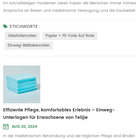
Im schnelllebigen modernen Leben haben die Menschen immer höhere
Ansprüche an Reisen und medizinische Versorgung, und die Sauberkeit
und Hygiene der Bettwäsche sind wichtiger geworden. In diesem
Zusammenhang haben auch Einweg-Bettlakenrollen die
STICHWORTE :
Aufmerksamkeit und Gunst der Menschen auf sich gezogen. Einweg-
Vliesfolienrollen
Papier + PE-Folie Auf Rolle
Bettlakenrollen werden aus einer Vielzahl von Rohstoffen hergestellt,
Einweg-Bettlakenrollen
um unterschiedlichen ...
Effiziente Pflege, komfortables Erlebnis – Einweg-
Unterlagen für Erwachsene von Telijie
AUG 20, 2024
In der medizinischen Behandlung und der täglichen Pflege sind Binden