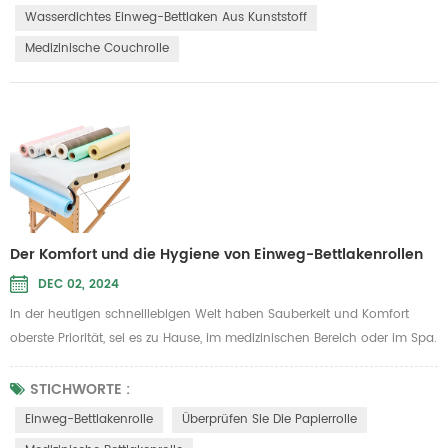
Komfort und sorgt so für ein sicheres und angenehmes Erlebnis für den
Wasserdichtes Einweg-Bettlaken Aus Kunststoff
Benut...
Medizinische Couchrolle
Der Komfort und die Hygiene von Einweg-Bettlakenrollen
DEC 02, 2024
In der heutigen schnelllebigen Welt haben Sauberkeit und Komfort
oberste Priorität, sei es zu Hause, im medizinischen Bereich oder im Spa.
Eine der besten Möglichkeiten, die Hygiene aufrechtzuerhalten und
gleichzeitig die täglichen Routinen zu vereinfachen, ist die Verwendung
STICHWORTE :
einer Einweg-Bettlakenrolle. Diese praktischen Lösungen bieten eine
Einweg-Bettlakenrolle
Überprüfen Sie Die Papierrolle
benutzerfreundliche, hygienische Abdeckung für Betten u...