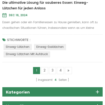
Die ultimative Lösung für sauberes Essen: Einweg-
Lätzchen für jeden Anlass
DEC 16, 2024
Essen gehen oder ein Familienessen zu Hause genießen, kann oft zu
chaotischen Situationen führen, insbesondere wenn es um kleine
Kinder oder sogar Erwachsene geht, die dazu neigen, Essen zu
verschütten. Hier bietet sich ein Einweg-Lätzchen an. Ein Einweg-
STICHWORTE :
Lätzchen bietet eine praktische, hygienische und praktische Lösung, um
Einweg-Lätzchen
Einweg-Esslätzchen
Flecken zu vermeiden und Ihre Kleidung sauber zu halten, während Sie
Einweg-Lätzchen Mit Aufdruck
Ihre ...
1
2
3
4
Insgesamt
4
Seiten
Kategorien