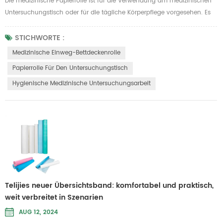
Die medizinische Papierrolle ist für die Verwendung am medizinischen
Untersuchungstisch oder für die tägliche Körperpflege vorgesehen. Es
ist sehr sicher und hygienisch, um eine Kontamination durch
Schadstoffe zu verhindern. Daher ist es für den Einsatz in
STICHWORTE :
Allgemeinkrankenhäusern oder Schönheitssalons auf dem Krankenbett
Medizinische Einweg-Bettdeckenrolle
vorgesehen, um Staub, Flüssigkeiten und andere unerwünschte
Papierrolle Für Den Untersuchungstisch
Substanzen zu iso...
Hygienische Medizinische Untersuchungsarbeit
Telijies neuer Übersichtsband: komfortabel und praktisch,
weit verbreitet in Szenarien
AUG 12, 2024