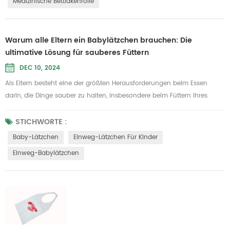
Medizinische Bettlakenrolle
Warum alle Eltern ein Babylätzchen brauchen: Die
ultimative Lösung für sauberes Füttern
DEC 10, 2024
Als Eltern besteht eine der größten Herausforderungen beim Essen
darin, die Dinge sauber zu halten, insbesondere beim Füttern Ihres
Kleinen. Babys sind bezaubernd, können aber auch unordentliche Esser
sein! Hier kommt ein Baby-Lätzchen zum Einsatz. Ein gutes
STICHWORTE :
Babylätzchen schützt nicht nur die Kleidung Ihres Babys, sondern
Baby-Lätzchen
Einweg-Lätzchen Für Kinder
macht das Füttern für Sie beide auch angenehmer und stressfreier.
Einweg-Babylätzchen
Ganz gleic...