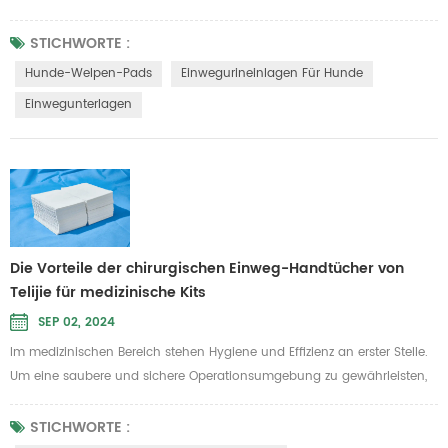
entwickelt, um sowohl praktisch als auch effektiv zu sein. Sie tragen
dazu bei, beim Training Ihres Welpen für ein sauberes und
STICHWORTE :
geruchsfreies Raumklima zu sorgen. Produktmerkmale und Vorteile
Hunde-Welpen-Pads
Einwegurineinlagen Für Hunde
1.Einfach zu bedienen und erschwinglich: Telijie Einweg-Trainingsunt...
Einwegunterlagen
Die Vorteile der chirurgischen Einweg-Handtücher von
Telijie für medizinische Kits
SEP 02, 2024
Im medizinischen Bereich stehen Hygiene und Effizienz an erster Stelle.
Um eine saubere und sichere Operationsumgebung zu gewährleisten,
hat Telijie ein Einweg-Handwischtuch aus reinem Zellstoffpapier und
Netzbaumwolle eingeführt. Dieses Produkt erfüllt strenge medizinische
STICHWORTE :