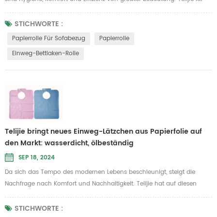
bestrebt, hochwertige Pflegelösungen anzubieten, und unsere Einweg-
Bettlakenrolle ist speziell auf diese Bedürfnisse zugeschnitten. Es ist
STICHWORTE :
ideal für den Einsatz in Schönheits-, Massage- und medizinischen
Papierrolle Für Sofabezug
Papierrolle
Untersuchungsszenarien, bei denen Sauberkeit oberste Prior...
Einweg-Bettlaken-Rolle
Telijie bringt neues Einweg-Lätzchen aus Papierfolie auf
den Markt: wasserdicht, ölbeständig
SEP 18, 2024
Da sich das Tempo des modernen Lebens beschleunigt, steigt die
Nachfrage nach Komfort und Nachhaltigkeit. Telijie hat auf diesen
Trend reagiert und ein neues Einweg-Lätzchen aus Papierfolie auf den
Markt gebracht. Dieses Lätzchen vereint wasserdichte, ölbeständige und
STICHWORTE :