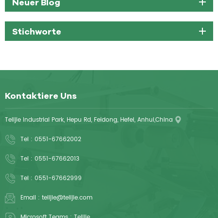
Neuer Blog
Stichworte
Kontaktiere Uns
Telijie Industrial Park, Hepu Rd, Feidong, Hefei, Anhui,China
Tel :
0551-67662002
Tel :
0551-67662013
Tel :
0551-67662999
Email :
telijie@telijie.com
Microsoft Teams :
Telijie