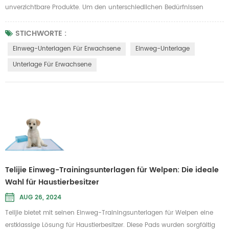
unverzichtbare Produkte. Um den unterschiedlichen Bedürfnissen
gerecht zu werden, werden bei modernen Binden ständig neue
Materialien und Designs entwickelt, um ein Gleichgewicht zwischen
STICHWORTE :
Komfort und Funktionalität herzustellen. Telijie-Einwegbinden für
Einweg-Unterlagen Für Erwachsene
Einweg-Unterlage
Erwachsene sind aufgrund ihrer hervorragenden Wasseraufnahme und
Unterlage Für Erwachsene
ihres hohen ...
Telijie Einweg-Trainingsunterlagen für Welpen: Die ideale
Wahl für Haustierbesitzer
AUG 26, 2024
Telijie bietet mit seinen Einweg-Trainingsunterlagen für Welpen eine
erstklassige Lösung für Haustierbesitzer. Diese Pads wurden sorgfältig