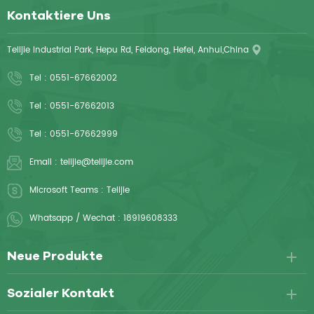
Kontaktiere Uns
Telijie Industrial Park, Hepu Rd, Feidong, Hefei, Anhui,China
Tel :
0551-67662002
Tel :
0551-67662013
Tel :
0551-67662999
Email :
telijie@telijie.com
Microsoft Teams :
Telijie
Whatsapp / Wechat :
18919608333
Neue Produkte
Sozialer Kontakt