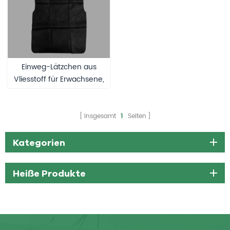
Einweg-Lätzchen aus
Vliesstoff für Erwachsene,
wasserdicht und
ölabweisend, individuell
anpassbar
Insgesamt
1
Seiten
Kategorien
Heiße Produkte