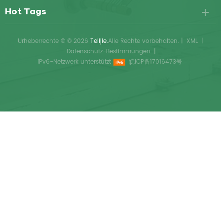
Hot Tags
Urheberrechte © © 2026
Telijie.
Alle Rechte vorbehalten.
|
XML
|
Datenschutz-Bestimmungen
|
IPv6-Netzwerk unterstützt
皖ICP备17016473号