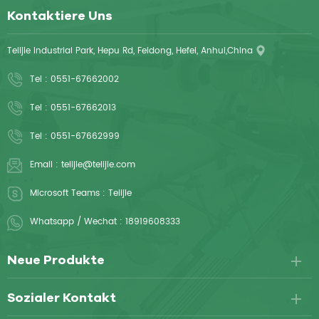
Kontaktiere Uns
Telijie Industrial Park, Hepu Rd, Feidong, Hefei, Anhui,China
Tel :
0551-67662002
Tel :
0551-67662013
Tel :
0551-67662999
Email :
telijie@telijie.com
Microsoft Teams :
Telijie
Whatsapp / Wechat :
18919608333
Neue Produkte
Sozialer Kontakt