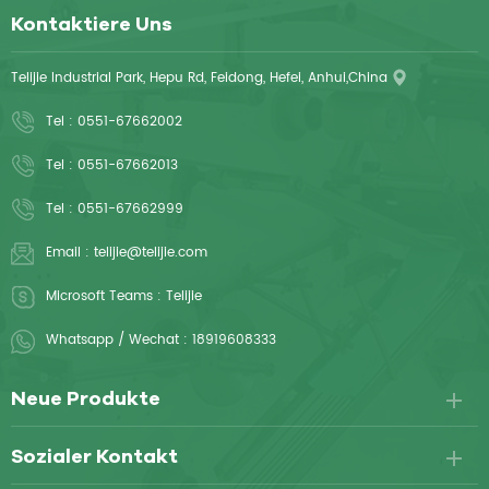
Kontaktiere Uns
Telijie Industrial Park, Hepu Rd, Feidong, Hefei, Anhui,China
Tel :
0551-67662002
Tel :
0551-67662013
Tel :
0551-67662999
Email :
telijie@telijie.com
Microsoft Teams :
Telijie
Whatsapp / Wechat :
18919608333
Neue Produkte
Sozialer Kontakt