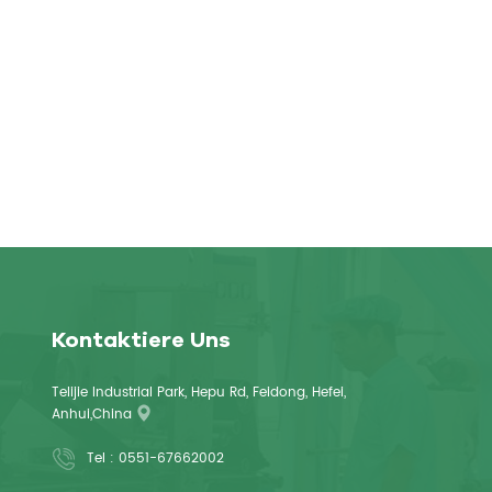
Kontaktiere Uns
Telijie Industrial Park, Hepu Rd, Feidong, Hefei,
Anhui,China
Tel :
0551-67662002