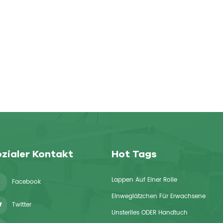
zialer Kontakt
Hot Tags
Lappen Auf Einer Rolle
Facebook
Einweglätzchen Für Erwachsene
Twitter
Unsteriles ODER Handtuch