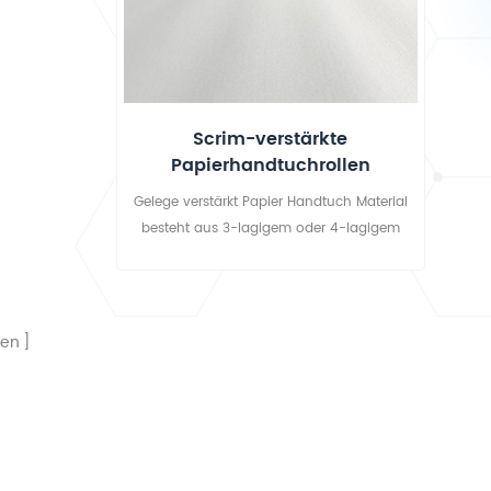
eignen sich
her für den
 auch als
are
und bieten
Scrim-verstärkte
estigkeit,
Papierhandtuchrollen
selfreie
Gelege verstärkt Papier Handtuch Material
tändige
besteht aus 3-lagigem oder 4-lagigem
eine sichere
reinem Holzzellstoffpapier mit
tsorgung.
Baumwollfaden verstärkt ,es ist weit als
Komponenten verwendetof OP-Paket &
OP-Kittelas medizinisch Handtücher ;auch
ten
als Abdeckung für medizinische Geräte,
industrielles Wischpapier, tägliches
Wischpapier usw.