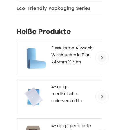
Eco-Friendly Packaging Series
Ha
medi
Heiße Produkte
p
Fusselarme Allzweck-
Wischtuchrolle Blau
Isol
245mm X 70m
4-lagige
medizinische
scrimverstärkte
Einweg-
Papierhandtücher
4-lagige perforierte