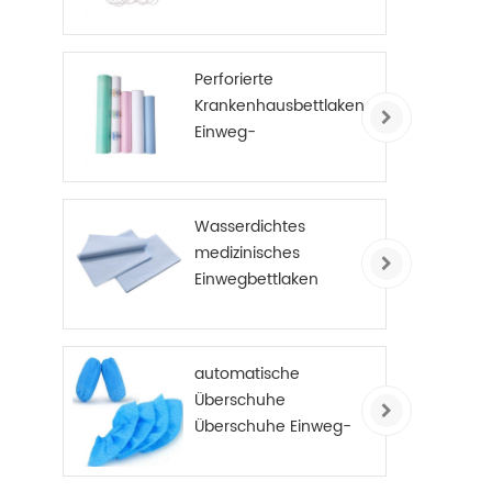
Perforierte
Krankenhausbettlaken
Einweg-
Untersuchungstisch-
Abdeckungsrolle PE-
beschichtet
Wasserdichtes
medizinisches
Einwegbettlaken
automatische
Überschuhe
Überschuhe Einweg-
Anti-Rutsch-
Überschuhe Vlies