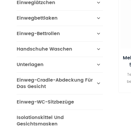
Einweglätzchen
Einwegbettlaken
Einweg-Bettrollen
Handschuhe Waschen
Meh
Unterlagen
z
Te
Einweg-Cradle-Abdeckung Für
be
Das Gesicht
pr
I
Einweg-WC-Sitzbezüge
Stabi
aus.
Isolationskittel Und
hat 
Gesichtsmasken
ist 
ze