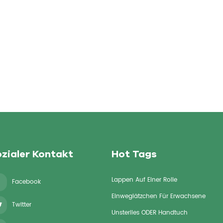
zialer Kontakt
Hot Tags
Lappen Auf Einer Rolle
Facebook
Einweglätzchen Für Erwachsene
Twitter
Unsteriles ODER Handtuch