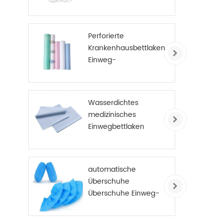
Perforierte
Krankenhausbettlaken
Einweg-
Untersuchungstisch-
Abdeckungsrolle PE-
beschichtet
Wasserdichtes
medizinisches
Einwegbettlaken
automatische
Überschuhe
Überschuhe Einweg-
Anti-Rutsch-
Überschuhe Vlies