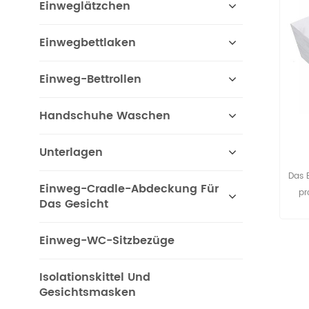
Einweglätzchen
Einwegbettlaken
Einweg-Bettrollen
Handschuhe Waschen
Unterlagen
Wa
Das B
Einweg-Cradle-Abdeckung Für
pr
Das Gesicht
Club
Einweg-WC-Sitzbezüge
Mass
Isolationskittel Und
v
Gesichtsmasken
Ma