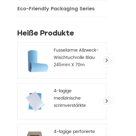
K
Eco-Friendly Packaging Series
Heiße Produkte
Fusselarme Allzweck-
Wischtuchrolle Blau
245mm X 70m
4-lagige
medizinische
scrimverstärkte
Einweg-
Papierhandtücher
4-lagige perforierte