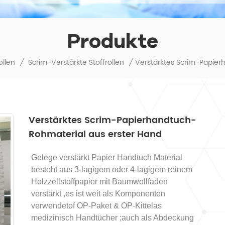
Produkte
ollen
/
Scrim-Verstärkte Stoffrollen
/
Verstärktes Scrim-Papierhandtuch-
Rohmaterial aus erster Hand
Gelege verstärkt
Papier
Handtuch
Material
besteht aus 3-lagigem oder 4-lagigem reinem
Holzzellstoffpapier mit Baumwollfaden
verstärkt
,es ist
weit
als Komponenten
verwendet
of
OP-Paket
& OP-Kittel
as
medizinisch
Handtücher
;auch als Abdeckung