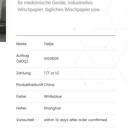
für medizinische Geräte, industrielles
Wischpapier, tägliches Wischpapier usw.
Marke:
Telijie
Auftrag
1000KGS
(MOQ):
Zahlung:
T/T or LC
Produktherkunft:
China
Farbe:
White,blue
Hafen:
Shanghai
Vorlaufzeit：
within 10 days after order comfirmed