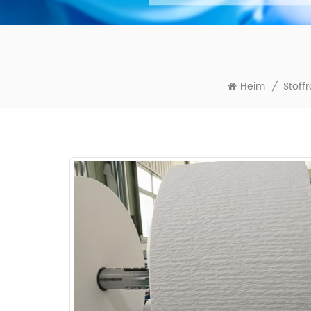
Heim
/
Stoffr