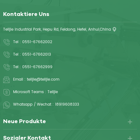
Kontaktiere Uns
Telijie Industrial Park, Hepu Rd, Feidong, Hefei, Anhui,China
Tel :
0551-67662002
Tel :
0551-67662013
Tel :
0551-67662999
Email :
telijie@telijie.com
Microsoft Teams :
Telijie
Whatsapp / Wechat :
18919608333
Neue Produkte
Sozialer Kontakt