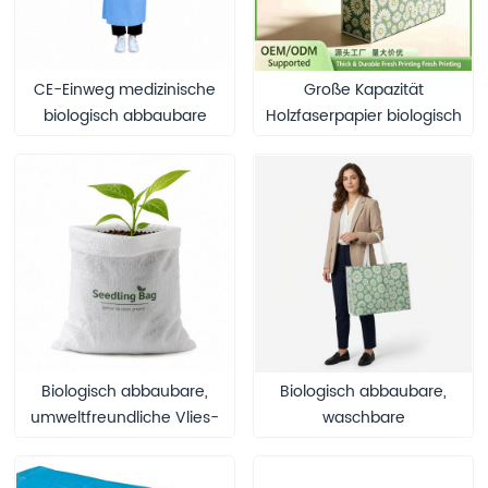
CE-Einweg medizinische
Große Kapazität
biologisch abbaubare
Holzfaserpapier biologisch
Papier steril verpackte
abbaubare
chirurgische Einweg-
Einkaufstasche mit
Isolationskittel
Gänseblümchen-
Blumendruck
wiederverwendbare
Geschenktragetasche
Biologisch abbaubare,
Biologisch abbaubare,
umweltfreundliche Vlies-
waschbare
Pflanzbeutel,
Papiertragetasche für
atmungsaktive
nachhaltige