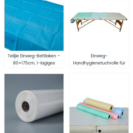
Anzuchttöpfe für den
Verpackungslösungen
Gemüseanbau im Garten
Telijie Einweg-Bettlaken –
Einweg-
80×175cm, 1-lagiges
Handhygienetuchrolle für
Papier + PE-Folie
die ambulante
Anwendung im
Krankenhaus, CE-
zertifiziertes PP+PE-
Vliestuch für
medizinisches Personal