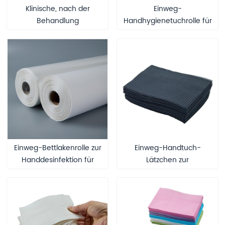
Klinische, nach der
Einweg-
Behandlung
Handhygienetuchrolle für
anzuwendende, Einweg-
Krankenhauspersonal,
Handreinigungstücher auf
CE-zertifiziertes,
Bettlakenrolle,
zuschneidbares PP+PE-
Medizinprodukt der Klasse
Vlies für die
I, PP+PE-Material,
Händereinigung
zuschneidbar, für den
Krankenhausgebrauch
Einweg-Bettlakenrolle zur
Einweg-Handtuch-
Handdesinfektion für
Lätzchen zur
medizinisches
Infektionskontrolle in
Klinikpersonal,
Zahnarztpraxen, ISO
Medizinprodukt der Klasse
13485-zertifiziert,
I, ISO13485-zertifiziert,
wasserfestes Papier +
wasserdicht, PP+PE, für
Folie für die