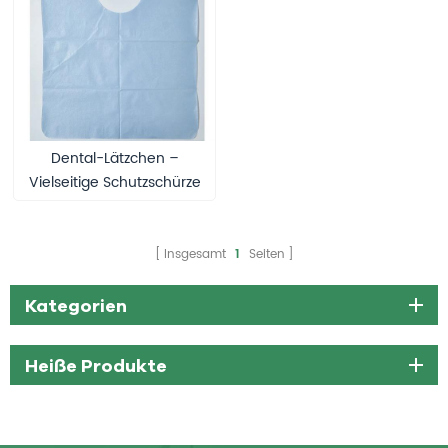
Dental-Lätzchen –
Vielseitige Schutzschürze
für Krankenhäuser und
Kliniken
Insgesamt
1
Seiten
Kategorien
Heiße Produkte