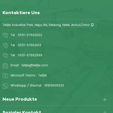
Kontaktiere Uns
Telijie Industrial Park, Hepu Rd, Feidong, Hefei, Anhui,China
Tel :
0551-67662002
Tel :
0551-67662013
Tel :
0551-67662999
Email :
telijie@telijie.com
Microsoft Teams :
Telijie
Whatsapp / Wechat :
18919608333
Neue Produkte
Sozialer Kontakt