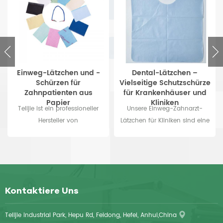
Einweg-Lätzchen und -
Dental-Lätzchen –
Schürzen für
Vielseitige Schutzschürze
Zahnpatienten aus
für Krankenhäuser und
Papier
Kliniken
Telijie ist ein professioneller
Unsere Einweg-Zahnarzt-
Hersteller von
Lätzchen für Kliniken sind eine
zahnmedizinischen Lätzchen
vielseitige Lösung für Kliniken
seit mehr als 20 Jahren. Wir
und Krankenhäuser – sie
können 2-lagige, 3-lagige
wurden als Schutzschürze für
und 4-lagige Lätzchen
das Gesundheitswesen in
machen, die Größen sind
Krankenhäusern und Kliniken
Kontaktiere Uns
33x45cm, 33x48cm oder OEM
entwickelt. Diese
verfügbar.
wasserdichten Einweg-
Telijie Industrial Park, Hepu Rd, Feidong, Hefei, Anhui,China
Zahnarzt-Lätzchen bestehen