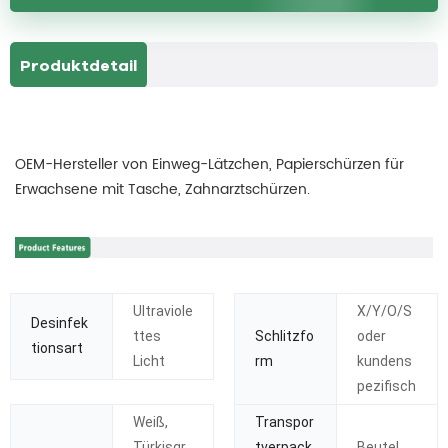
Produktdetail
OEM-Hersteller von Einweg-Lätzchen, Papierschürzen für
Erwachsene mit Tasche, Zahnarztschürzen.
Ultraviole
X/Y/O/S
Desinfek
ttes
Schlitzfo
oder
tionsart
Licht
rm
kundens
pezifisch
Weiß,
Transpor
Türkisgr
tverpack
Beutel