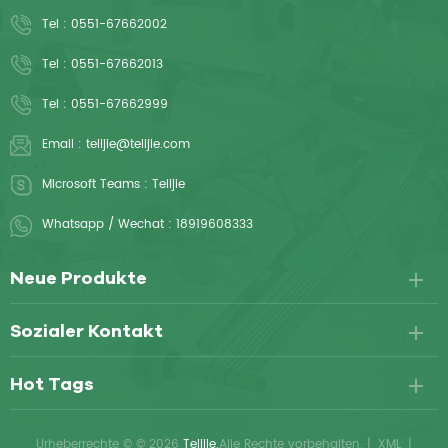
aus einem Papier-Film-
Tel :
0551-67662002
Verbundmaterial und bieten
zuverlässigen Patientenschutz.
Tel :
0551-67662013
Sie sind einfach zu
Tel :
0551-67662999
handhaben, komfortabel und
leicht zu verwenden.
Email :
telijie@telijie.com
Microsoft Teams :
Telijie
Whatsapp / Wechat :
18919608333
Neue Produkte
Sozialer Kontakt
Hot Tags
Urheberrechte © © 2026
Telijie.
Alle Rechte vorbehalten.
|
XML
|