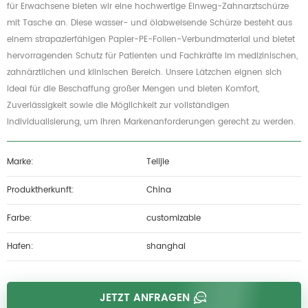
für Erwachsene bieten wir eine hochwertige Einweg-Zahnarztschürze
mit Tasche an.
Diese wasser- und ölabweisende Schürze besteht aus
einem strapazierfähigen Papier-PE-Folien-Verbundmaterial und bietet
hervorragenden Schutz für Patienten und Fachkräfte im medizinischen,
zahnärztlichen und klinischen Bereich.
Unsere Lätzchen eignen sich
ideal für die Beschaffung großer Mengen und bieten Komfort,
Zuverlässigkeit sowie die Möglichkeit zur vollständigen
Individualisierung, um Ihren Markenanforderungen gerecht zu werden.
Marke:
Telijie
Produktherkunft:
China
Farbe:
customizable
Hafen:
shanghai
JETZT ANFRAGEN