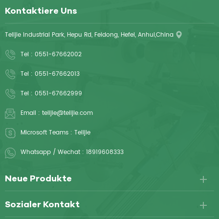
Kontaktiere Uns
Telijie Industrial Park, Hepu Rd, Feidong, Hefei, Anhui,China
Tel :
0551-67662002
Tel :
0551-67662013
Tel :
0551-67662999
Email :
telijie@telijie.com
Microsoft Teams :
Telijie
Whatsapp / Wechat :
18919608333
Neue Produkte
Sozialer Kontakt