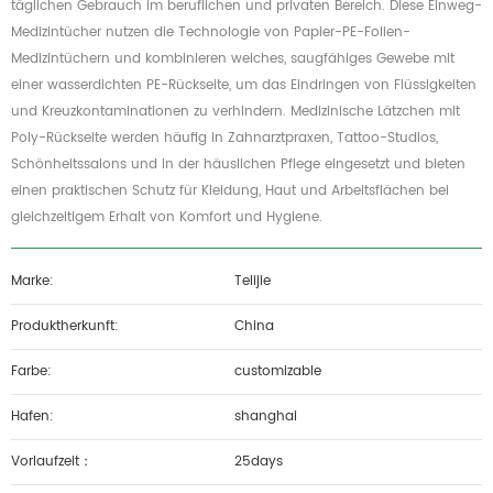
täglichen Gebrauch im beruflichen und privaten Bereich.
Diese Einweg-
Medizintücher nutzen die Technologie von Papier-PE-Folien-
Medizintüchern und kombinieren weiches, saugfähiges Gewebe mit
einer wasserdichten PE-Rückseite, um das Eindringen von Flüssigkeiten
und Kreuzkontaminationen zu verhindern.
Medizinische Lätzchen mit
Poly-Rückseite werden häufig in Zahnarztpraxen, Tattoo-Studios,
Schönheitssalons und in der häuslichen Pflege eingesetzt und bieten
einen praktischen Schutz für Kleidung, Haut und Arbeitsflächen bei
gleichzeitigem Erhalt von Komfort und Hygiene.
Marke:
Telijie
Produktherkunft:
China
Farbe:
customizable
Hafen:
shanghai
Vorlaufzeit：
25days