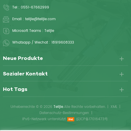
Sie sind einfach zu
Tel :
0551-67662999
handhaben, komfortabel und
leicht zu verwenden.
Email :
telijie@telijie.com
Microsoft Teams :
Telijie
Whatsapp / Wechat :
18919608333
Neue Produkte
Sozialer Kontakt
Hot Tags
Urheberrechte © © 2026
Telijie.
Alle Rechte vorbehalten.
|
XML
|
Datenschutz-Bestimmungen
|
IPv6-Netzwerk unterstützt
皖ICP备17016473号