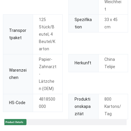
Weichhei
t
125
Spezifika
33 x 45
Stück/B
tion
cm
Transpor
eutel, 4
tpaket
Beutel/K
arton
Papier-
China
Herkunft
Zahnarzt
Telijie
Warenzei
-
chen
Lätzche
n (OEM)
4818500
Produkti
800
HS-Code
000
onskapa
Kartons/
zität
Tag