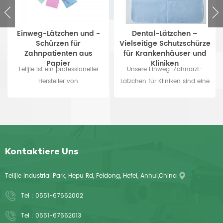
Einweg-Lätzchen und -
Dental-Lätzchen –
Schürzen für
Vielseitige Schutzschürze
Zahnpatienten aus
für Krankenhäuser und
Papier
Kliniken
Telijie ist ein professioneller
Unsere Einweg-Zahnarzt-
Hersteller von
Lätzchen für Kliniken sind eine
zahnmedizinischen Lätzchen
vielseitige Lösung für Kliniken
seit mehr als 20 Jahren. Wir
und Krankenhäuser – sie
können 2-lagige, 3-lagige
wurden als Schutzschürze für
und 4-lagige Lätzchen
das Gesundheitswesen in
machen, die Größen sind
Krankenhäusern und Kliniken
Kontaktiere Uns
33x45cm, 33x48cm oder OEM
entwickelt. Diese
verfügbar.
wasserdichten Einweg-
Telijie Industrial Park, Hepu Rd, Feidong, Hefei, Anhui,China
Zahnarzt-Lätzchen bestehen
aus einem Papier-Film-
Tel :
0551-67662002
Verbundmaterial und bieten
zuverlässigen Patientenschutz.
Tel :
0551-67662013