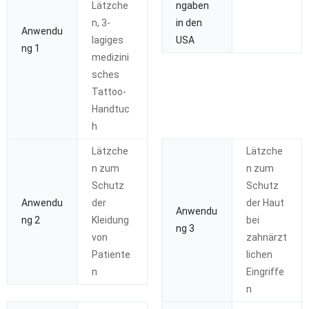
Lätzche
ngaben
n, 3-
in den
Anwendu
lagiges
USA
ng 1
medizini
sches
Tattoo-
Handtuc
h
Lätzche
Lätzche
n zum
n zum
Schutz
Schutz
Anwendu
der
der Haut
Anwendu
ng 2
Kleidung
bei
ng 3
von
zahnärzt
Patiente
lichen
n
Eingriffe
n