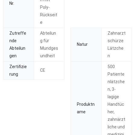
Nr.
Poly-
Rückseit
e
Zutreffe
Abteilun
Zahnarzt
nde
g für
schürze
Natur
Abteilun
Mundges
Lätzche
gen
undheit
n
Zertifizie
500
CE
rung
Patiente
nlätzche
n, 3-
lagige
Produktn
Handtüc
ame
her,
zahnärzt
liche und
medizini