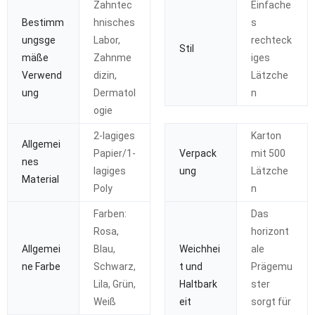
Zahntec
Einfache
Bestimm
hnisches
s
ungsge
Labor,
rechteck
Stil
mäße
Zahnme
iges
Verwend
dizin,
Lätzche
ung
Dermatol
n
ogie
2-lagiges
Karton
Allgemei
Papier/1-
Verpack
mit 500
nes
lagiges
ung
Lätzche
Material
Poly
n
Farben:
Das
Rosa,
horizont
Allgemei
Blau,
Weichhei
ale
ne Farbe
Schwarz,
t und
Prägemu
Lila, Grün,
Haltbark
ster
Weiß
eit
sorgt für