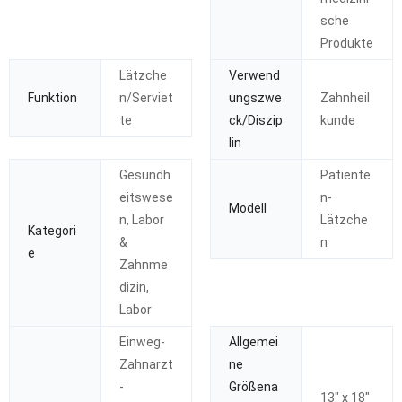
sche
Produkte
Lätzche
Verwend
Funktion
n/Serviet
ungszwe
Zahnheil
te
ck/Diszip
kunde
lin
Gesundh
Patiente
eitswese
n-
Modell
n, Labor
Lätzche
Kategori
&
n
e
Zahnme
dizin,
Labor
Einweg-
Allgemei
Zahnarzt
ne
-
Größena
13" x 18"