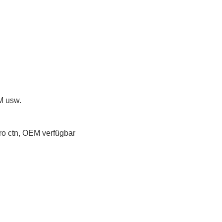
M
usw.
o ctn,
OEM verfügbar