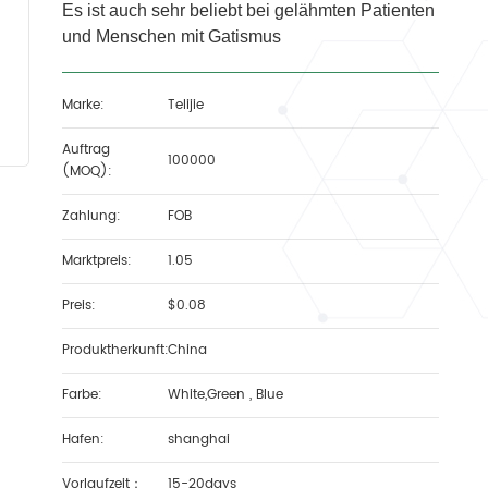
Es ist auch sehr beliebt bei gelähmten Patienten
und Menschen mit Gatismus
Marke:
Telijie
Auftrag
100000
(MOQ):
Zahlung:
FOB
Marktpreis:
1.05
Preis:
$0.08
Produktherkunft:
China
Farbe:
White,Green , Blue
Hafen:
shanghai
Vorlaufzeit：
15-20days