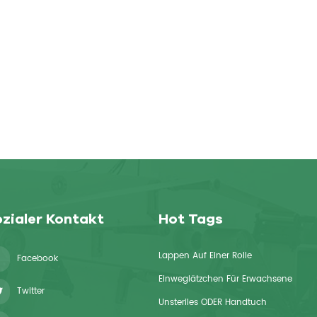
zialer Kontakt
Hot Tags
Lappen Auf Einer Rolle
Facebook
Einweglätzchen Für Erwachsene
Twitter
Unsteriles ODER Handtuch