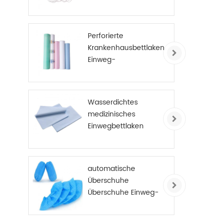
Perforierte
Krankenhausbettlaken
Einweg-
Untersuchungstisch-
Abdeckungsrolle PE-
beschichtet
Wasserdichtes
medizinisches
Einwegbettlaken
automatische
Überschuhe
Überschuhe Einweg-
Anti-Rutsch-
Überschuhe Vlies