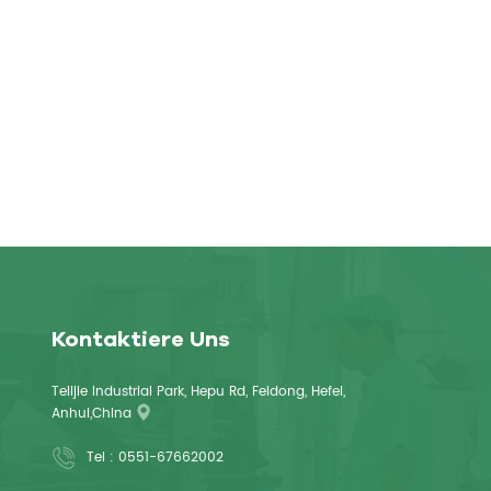
Kontaktiere Uns
Telijie Industrial Park, Hepu Rd, Feidong, Hefei,
Anhui,China
Tel :
0551-67662002