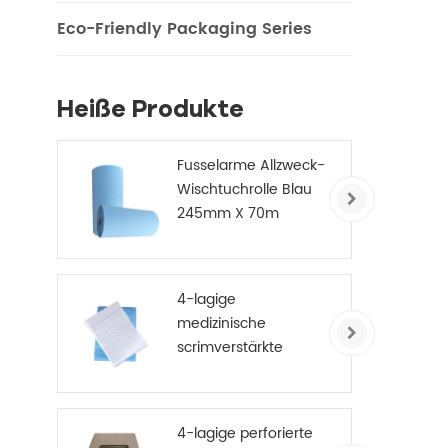
Eco-Friendly Packaging Series
Heiße Produkte
Fusselarme Allzweck-
Wischtuchrolle Blau
245mm X 70m
4-lagige
medizinische
scrimverstärkte
Einweg-
Papierhandtücher
4-lagige perforierte