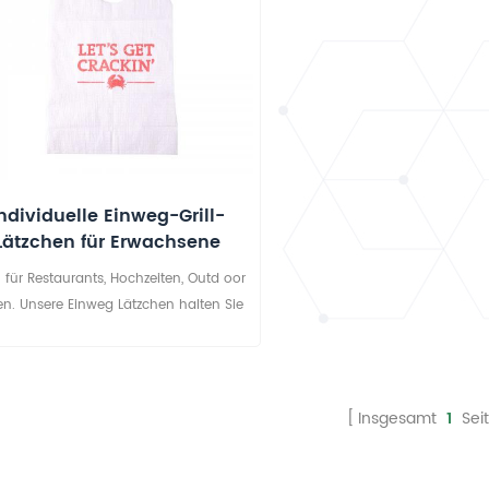
ndividuelle Einweg-Grill-
Lätzchen für Erwachsene
l für Restaurants, Hochzeiten, Outd oor
len. Unsere Einweg Lätzchen halten Sie
Ihre Gäste jederzeit sauber Grill ,
eburtstagsfeier oder Feiertagsfeier.
utzerdefiniertes Vollfarblogo Einweg
Party Lätzchen.
Insgesamt
1
Sei