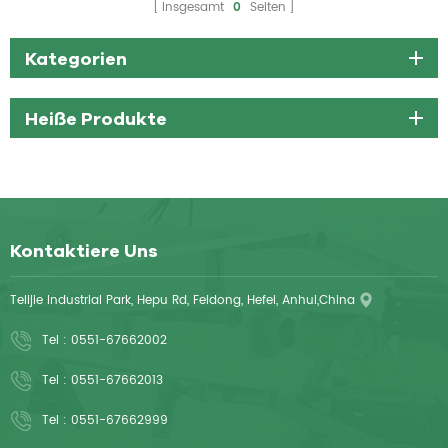
Insgesamt
0
Seiten
Kategorien
Heiße Produkte
Kontaktiere Uns
Telijie Industrial Park, Hepu Rd, Feidong, Hefei, Anhui,China
Tel :
0551-67662002
Tel :
0551-67662013
Tel :
0551-67662999