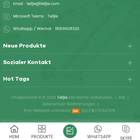
Email :
telijie@telijie.com
Microsoft Teams :
Telijie
Whatsapp / Wechat :
18919608333
Neue Produkte
Sozialer Kontakt
Hot Tags
Urheberrechte © © 2026
Telijie.
Alle Rechte vorbehalten.
|
XML
|
Datenschutz-Bestimmungen
|
IPv6-Netzwerk unterstützt
皖ICP备17016473号
HEIM
PRODUKTE
WHATSAPP
SKYPE