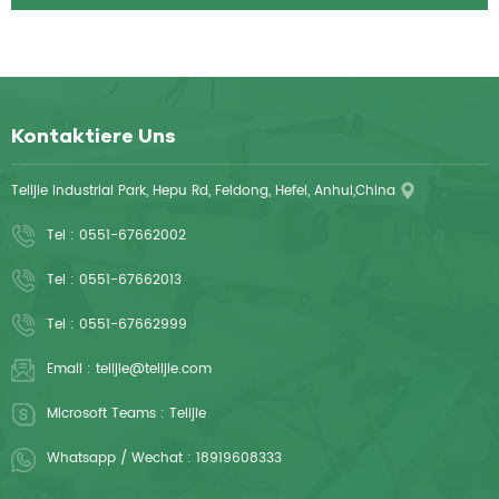
Kontaktiere Uns
Telijie Industrial Park, Hepu Rd, Feidong, Hefei, Anhui,China
Tel :
0551-67662002
Tel :
0551-67662013
Tel :
0551-67662999
Email :
telijie@telijie.com
Microsoft Teams :
Telijie
Whatsapp / Wechat :
18919608333