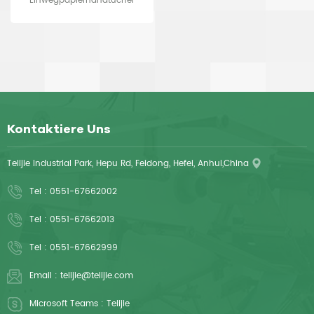
Einwegpapierhandtücher
Handtuch
Kontaktiere Uns
Telijie Industrial Park, Hepu Rd, Feidong, Hefei, Anhui,China
Tel :
0551-67662002
Tel :
0551-67662013
Tel :
0551-67662999
Email :
telijie@telijie.com
Microsoft Teams :
Telijie