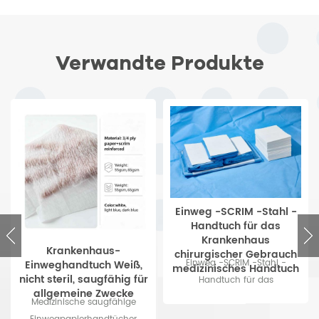
Verwandte Produkte
Einweg -SCRIM -Stahl -
Handtuch für das
Krankenhaus
Krankenhaus-
chirurgischer Gebrauch
Einweg -SCRIM -Stahl -
Einweghandtuch Weiß,
medizinisches Handtuch
nicht steril, saugfähig für
Handtuch für das
allgemeine Zwecke
Krankenhaus chirurgischer
Medizinische saugfähige
Gebrauch medizinisches